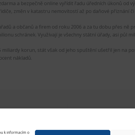
darma a bezpečně online vyřídit řadu úředních úkonů od výp
řidiče, změn v katastru nemovitostí až po daňové přiznání či
řadů a občanů a firem od roku 2006 a za tu dobu přes ně pr
lionu schránek. Využívají je všechny státní úřady, asi půl mi
 miliardy korun, stát však od jeho spuštění ušetřil jen na 
ocent nákladů.
Při výpovědi z práce po rodičovské se na úřadu práce přihlaste do 3 dnů, upozorňuje ombudsmanka
pu k informacím o