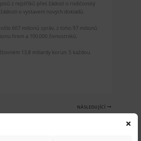
isů z rejstříků přes žádost o rodičovský
 žádosti o vystavení nových dokladů.
ošlo 607 milionů zpráv, z toho 97 milionů
lionu firem a 100.000 živnostníků.
poštovném 13,8 miliardy korun. S každou
NÁSLEDUJÍCÍ
Karenční doba se dala změnit řadou způsobů, vláda vybrala ten nejhorší pro firmy