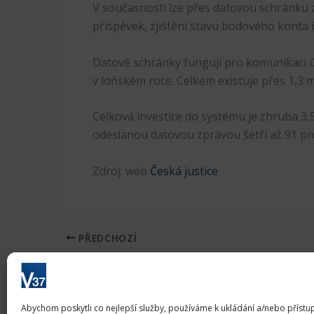
V současnosti lze přes datovou schránku z
příspěvek, zjištění stavu bodového konta 
Datové schránky fungují pro komunikaci ú
v loňském roce. Celkem existuje přes 1,3 mi
Celková investice do systému je zhruba 3,5
odeslanou datovou zprávou šetří až 91 pr
Zdroj: web
Česká justice
PŘEDCHOZÍ
Abychom poskytli co nejlepší služby, používáme k ukládání a/nebo přístu