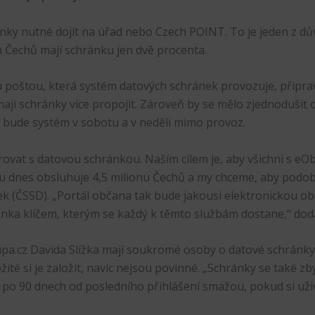
ránky nutné dojít na úřad nebo Czech POINT. To je jeden z dů
h Čechů mají schránku jen dvě procenta.
ou poštou, která systém datových schránek provozuje, připr
mají schránky více propojit. Zároveň by se mělo zjednodušit
m bude systém v sobotu a v neděli mimo provoz.
vat s datovou schránkou. Naším cílem je, aby všichni s eO
 dnes obsluhuje 4,5 milionu Čechů a my chceme, aby podob
ček (ČSSD). „Portál občana tak bude jakousi elektronickou 
a klíčem, kterým se každý k těmto službám dostane,“ dodal
.cz Davida Slížka mají soukromé osoby o datové schránky ma
té si je založit, navíc nejsou povinné. „Schránky se také zb
po 90 dnech od posledního přihlášení smažou, pokud si uživat