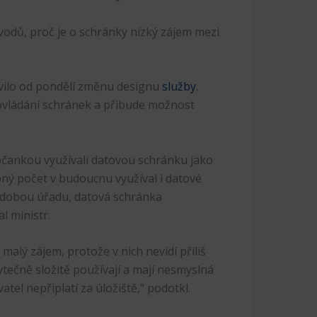
vodů, proč je o schránky nízký zájem mezi
avilo od pondělí změnu designu
služby
.
 ovládání schránek a přibude možnost
bčankou využívali datovou schránku jako
ný počet v budoucnu využíval i datové
obdobou úřadu, datová schránka
 ministr.
lý zájem, protože v nich nevidí příliš
ytečně složitě používají a mají nesmyslná
el nepřiplatí za úložiště,“ podotkl.