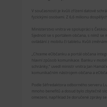
V současnosti je kvůli zřízení datové sch
fyzickými osobami. Z 6,6 milionu dospělýc
Ministerstvo vnitra ve spolupráci s Česk
Sjednotí se s portálem občana, s nímž se 
ovládání z mobilu či tabletu. Kvůli změná
„Chceme eObčanku a portál občana integro
hlavní způsob komunikace. Banku v mobilu
schránky,“ uvedl ministr vnitra Jan Hamá
komunikačním nástrojem občana a eObčank
Podle šéfredaktora odborného serveru Lupa
mnoho benefitů a dosud bylo zbytečně složi
omezení, například že doručené zprávy se 