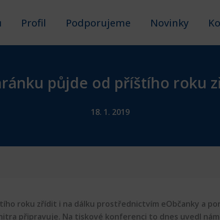
ů
Profil
Podporujeme
Novinky
Ko
ránku půjde od příštího roku zř
18. 1. 2019
ího roku zřídit i na dálku prostřednictvím eObčanky a por
nitra připravuje. Na tiskové konferenci to dnes uvedl námě