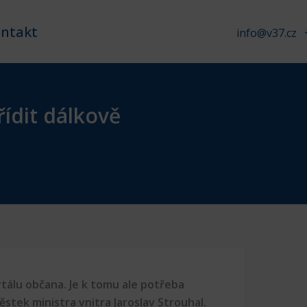
ntakt
info@v37.cz
ídit dálkově
tálu občana. Je k tomu ale potřeba
stek ministra vnitra Jaroslav Strouhal.