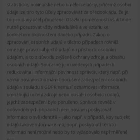
statistické, novinářské nebo umělecké účely, přičemž osobní
údaje lze pro tyto účely zpracovávat za předpokladu, že je
to pro daný účel přiměřené. Otázku přiměřenosti však bude
nutné posuzovat vždy individuálně a ve vztahu ke
konkrétním okolnostem daného případu. Zákon o
zpracování osobních údajů v těchto případech rovněž
omezuje právo subjektů údajů na přístup k osobním
údajům, a to z důvodu zvýšené ochrany zdroje a obsahu
osobních údajů. Současně je v uvedených případech
redukována i informační povinnost správce, který např. při
vzniku povinnosti oznámit porušení zabezpečení osobních
údajů v souladu s GDPR nemusí oznamovat informace
umožňující určení zdroje nebo obsahu osobních údajů,
jejichž zabezpečení bylo porušeno. Správce rovněž v
odůvodněných případech není povinen poskytovat
informace o své identitě – jako např. v případě, kdy subjekt
údajů takové informace má, popř. poskytnutí těchto
informací není možné nebo by to vyžadovalo nepřiměřené
úsilí.