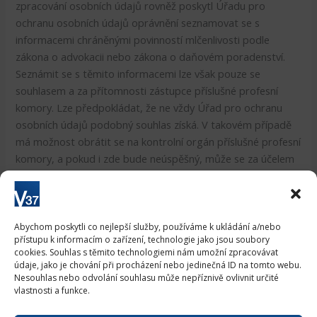
zpracování osobních údajů rovněž poskytl Úřadu pro
ochranu osobních údajů oprávnění seznamovat se s
informacemi chráněnými povinností mlčenlivosti podle
zákona o advokacii nebo zákona o daňovém poradenství.
Seznámit se s těmito informacemi lze však pouze se
souhlasem a za přítomnosti zástupce příslušné profesní
komory. Lze předpokládat, že ne vždy Úřad pro ochranu
osobních údajů podobný souhlas získá. V takovém případě
má možnost obrátit se na kontrolní orgán příslušné profesní
komory, a pokud i zde bude neúspěšný, může se za účelem
nahrazení souhlasu obrátit i na soud.
Autor: Jiří Matzner
Abychom poskytli co nejlepší služby, používáme k ukládání a/nebo
přístupu k informacím o zařízení, technologie jako jsou soubory
Zdroj:
Česká justice
cookies. Souhlas s těmito technologiemi nám umožní zpracovávat
údaje, jako je chování při procházení nebo jedinečná ID na tomto webu.
Nesouhlas nebo odvolání souhlasu může nepříznivě ovlivnit určité
vlastnosti a funkce.
PŘEDCHOZÍ
NÁSLEDUJÍCÍ