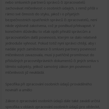
nebo smluvních partnerů správců či zpracovatelů
zachovávat mlčenlivost o osobních údajích, s nimiž přišli v
rámci své činnosti do styku, jakož i o přijatých
bezpečnostních opatřeních správců či zpracovatelů, není
nikde výslovně zakotvena, což je poněkud překvapivé. V
konečném důsledku to však opět přináší správcům a
zpracovatelům další povinnosti, kterým se dalo relativně
jednoduše vyhnout. Pokud totiž nyní správci chtějí, aby i
nadále jejich zaměstnance či smluvní partnery povinnost
mlčenlivosti zavazovala, musí ji patřičně promítnout do
příslušných pracovněprávních dokumentů či jiných smluv s
těmito subjekty, jelikož samotný zákon jim povinnost
mlčenlivosti již neukládá.
Specifika při zpracování osobních údajů prováděného
novináři a umělci
Zákon o zpracování osobních údajů dále také zavádí určitá
specifika v oblasti zpracování osobních údajů pro vědecké,