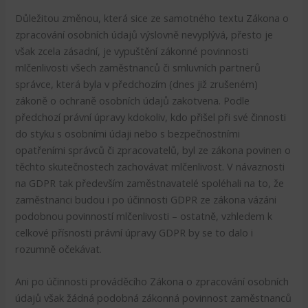
Důležitou změnou, která sice ze samotného textu Zákona o
zpracování osobních údajů výslovně nevyplývá, přesto je
však zcela zásadní, je vypuštění zákonné povinnosti
mlčenlivosti všech zaměstnanců či smluvních partnerů
správce, která byla v předchozím (dnes již zrušeném)
zákoně o ochraně osobních údajů zakotvena. Podle
předchozí právní úpravy kdokoliv, kdo přišel při své činnosti
do styku s osobními údaji nebo s bezpečnostními
opatřeními správců či zpracovatelů, byl ze zákona povinen o
těchto skutečnostech zachovávat mlčenlivost. V návaznosti
na GDPR tak především zaměstnavatelé spoléhali na to, že
zaměstnanci budou i po účinnosti GDPR ze zákona vázáni
podobnou povinností mlčenlivosti – ostatně, vzhledem k
celkové přísnosti právní úpravy GDPR by se to dalo i
rozumně očekávat.
Ani po účinnosti prováděcího Zákona o zpracování osobních
údajů však žádná podobná zákonná povinnost zaměstnanců