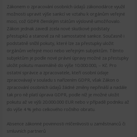
Zákonem o zpracování osobních údajů zákonodárce využil
možnosti upravit výše sankcí ve vztahu k orgánům veřejné
moci, což GDPR členským státům výslovně umožňovalo.
Zákon jednak zavedl zcela nové skutkové podstaty
přestupků a stanovil za ně samostatné sankce. Současně i
podstatně snížil pokuty, které lze za přestupky uložit
orgánům veřejné moci nebo veřejným subjektům. Těmto
subjektům je podle nové právní úpravy možné za přestupky
uložit pokutu maximálně do výše 10.000.000, – Kč. Pro
ostatní správce a zpracovatele, kteří osobní údaje
zpracovávají v souladu s nařízením GDPR, však Zákon o
zpracování osobních údajů žádné změny nepřináší a nadále
tak pro ně platí úprava GDPR, podle níž je možné uložit
pokutu až ve výši 20.000.000 EUR nebo v případě podniku až
do výše 4 % jeho celkového ročního obratu.
Absence zákonné povinnosti mlčenlivosti u zaměstnanců či
smluvních partnerů