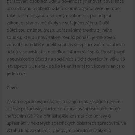
zpracování osobních údajů povinnost jmenovat pověřence
pro ochranu osobních údajů kromě orgánů veřejné moci
také dalším orgánům zřízeným zákonem, pokud plní
zákonem stanovené úkoly ve veřejném zájmu. Další
důležitou změnou (resp. upřesněním) trochu z jiného
soudku, kterou nový zákon rovněž přináší, je zakotvení
způsobilosti dítěte udělit souhlas se zpracováním osobních
údajů v souvislosti s nabídkou informační společnosti (např.
v souvislosti s účastí na sociálních sítích) dovršením věku 15
let. Oproti GDPR tak došlo ke snížení této věkové hranice o
jeden rok.
Závěr
Zákon o zpracování osobních údajů nijak zásadně nemění
klíčové požadavky kladené na zpracování osobních údajů
nařízením GDPR a přináší spíše kosmetické úpravy či
upřesnění v některých specifických oblastech zpracování. Ve
vztahu k advokátům či daňovým poradcům Zákon o