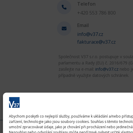
Telefon
+420 553 786 800
Email
info@v37.cz
fakturace@v37.cz
Společnost V37 s.r.o. postupuje v sou
parlamentu a Rady (EU) č. 2016/679 (
zasílejte na e-mail:
info@v37.cz
nebo je
případně využijte datových schránek.
Abychom poskytli co nejlepší služby, používáme k ukládání a/nebo přístu
zařízení, technologie jako jsou soubory cookies. Souhlas s těmito techno
umožní zpracovávat údaje, jako je chování při procházení nebo jedinečn
Nesouhlas nebo odvolání souhlasu může nepříznivě ovlivnit určité vlastnos