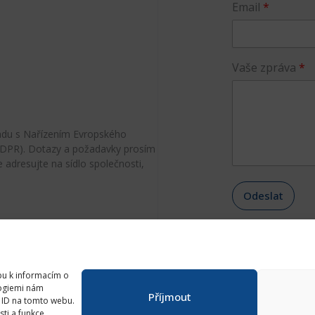
Email
Vaše zpráva
ladu s Nařízením Evropského
GDPR). Dotazy a požadavky prosím
 adresujte na sídlo společnosti,
Odeslat
pu k informacím o
logiemi nám
Příjmout
á ID na tomto webu.
ti a funkce.