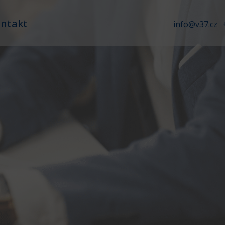
ntakt
info@v37.cz